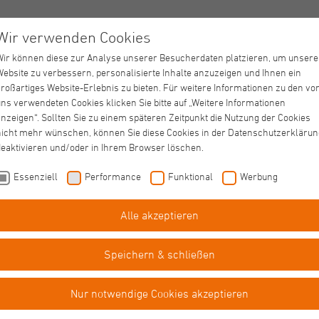
Wir verwenden Cookies
Wir können diese zur Analyse unserer Besucherdaten platzieren, um unsere
Website zu verbessern, personalisierte Inhalte anzuzeigen und Ihnen ein
großartiges Website-Erlebnis zu bieten. Für weitere Informationen zu den vo
ns verwendeten Cookies klicken Sie bitte auf „Weitere Informationen
nzeigen“. Sollten Sie zu einem späteren Zeitpunkt die Nutzung der Cookies
nicht mehr wünschen, können Sie diese Cookies in der Datenschutzerklärun
deaktivieren und/oder in Ihrem Browser löschen.
Essenziell
Performance
Funktional
Werbung
Alle akzeptieren
Memory Zentrum
Angebote
Speichern & schließen
Nur notwendige Cookies akzeptieren