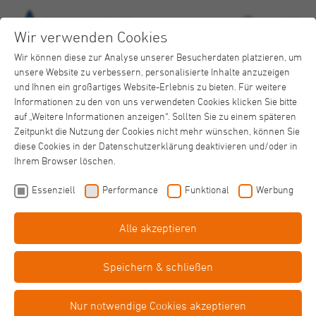
Wir verwenden Cookies
Wir können diese zur Analyse unserer Besucherdaten platzieren, um
unsere Website zu verbessern, personalisierte Inhalte anzuzeigen
und Ihnen ein großartiges Website-Erlebnis zu bieten. Für weitere
Informationen zu den von uns verwendeten Cookies klicken Sie bitte
auf „Weitere Informationen anzeigen“. Sollten Sie zu einem späteren
Zeitpunkt die Nutzung der Cookies nicht mehr wünschen, können Sie
Memory Zentrum unterstützt
diese Cookies in der Datenschutzerklärung deaktivieren und/oder in
Selbsthilfegruppen für Demenz
Ihrem Browser löschen.
Essenziell
Performance
Funktional
Werbung
Alle akzeptieren
Speichern & schließen
Memory Zentrum unterstützt
Selbsthilfegruppen für Demenz
Nur notwendige Cookies akzeptieren